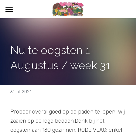
HOME
WAT IS CSA
Nu te oogsten 1 
WAT KAN IK OOGSTEN
Augustus / week 31
BLOEMEN
DEELNEMEN
CONTACT
31 juli 2024
AGENDA
Probeer overal goed op de paden te lopen, wij 
zaaien op de lege bedden.Denk bij het 
oogsten aan 130 gezinnen. RODE VLAG: enkel 