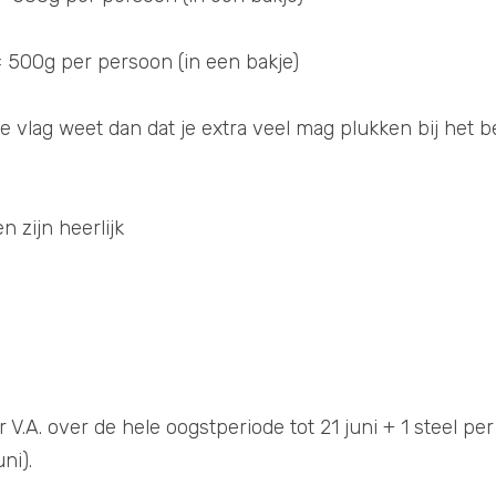
 Portie 3= 500g per persoon (in een bakje)
itte vlag weet dan dat je extra veel mag plukken bij het b
 zijn heerlijk
V.A. over de hele oogstperiode tot 21 juni + 1 steel per V.
ni). 