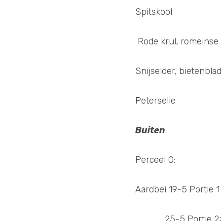
Spitskool 
 Rode krul, romeinse 
Snijselder, bietenbla
Peterselie 
Buiten
Perceel 0: 
Aardbei 19-5 Portie 
            25-5 