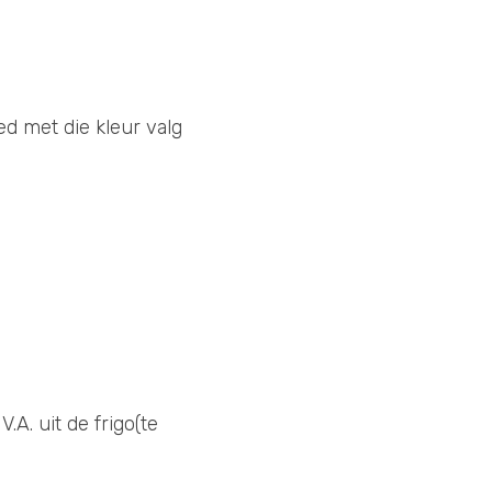
ed met die kleur valg 
A. uit de frigo(te 