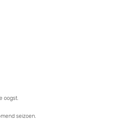
e oogst. 
omend seizoen.