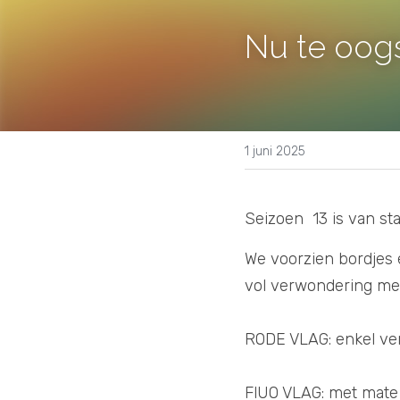
Nu te oogs
1 juni 2025
Seizoen  13 is van star
We voorzien bordjes e
vol verwondering met
RODE VLAG: enkel ve
FlUO VLAG: met mate