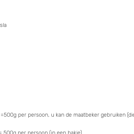
sla
d
1 =500g per persoon, u kan de maatbeker gebruiken (die
Portie 2= 500g per persoon (in een bakje)