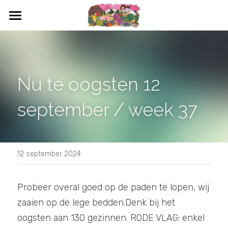
HOME
WAT IS CSA
Nu te oogsten 12 
WAT KAN IK OOGSTEN
september / week 37
BLOEMEN
DEELNEMEN
CONTACT
12 september 2024
AGENDA
Probeer overal goed op de paden te lopen, wij 
zaaien op de lege bedden.Denk bij het 
oogsten aan 130 gezinnen. RODE VLAG: enkel 