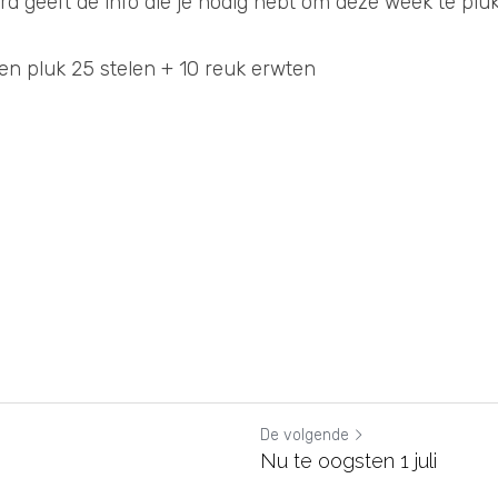
 geeft de info die je nodig hebt om deze week te pluk
n pluk 25 stelen + 10 reuk erwten
De volgende
Nu te oogsten 1 juli