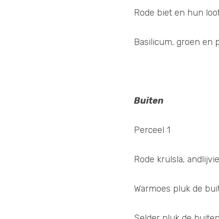
Rode biet en hun loof
Basilicum, groen en 
Buiten
Perceel 1
Rode krulsla, andlijvi
Warmoes pluk de buite
Selder pluk de buiten