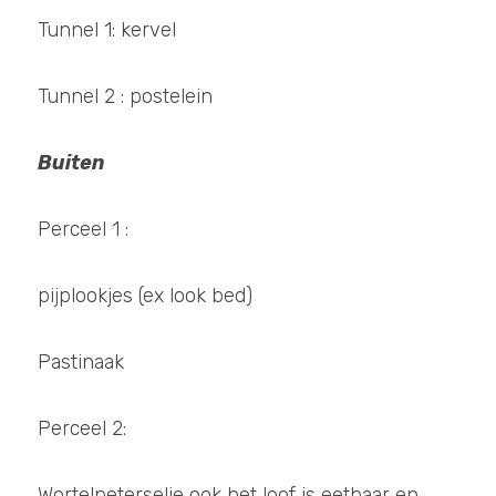
Tunnel 1: kervel
Tunnel 2 : postelein
Buiten
Perceel 1 : 
pijplookjes (ex look bed)
Pastinaak 
Perceel 2: 
Wortelpeterselie ook het loof is eetbaar en 