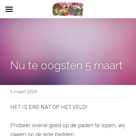
HOME
WAT IS CSA
WAT KAN IK OOGSTEN
Nu te oogsten 5 maart
BLOEMEN
DEELNEMEN
CONTACT
5 maart 2024
AGENDA
HET IS ERG NAT OP HET VELD!
Probeer overal goed op de paden te lopen, wij 
zaaien op de lege bedden. 