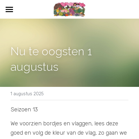
HOME
WAT IS CSA
Nu te oogsten 1 
WAT KAN IK OOGSTEN
augustus 
BLOEMEN
DEELNEMEN
CONTACT
1 augustus 2025
AGENDA
Seizoen 13
We voorzien bordjes en vlaggen, lees deze 
goed en volg de kleur van de vlag, zo gaan we 