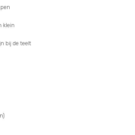
ppen
 klein 
n bij de teelt 
n)