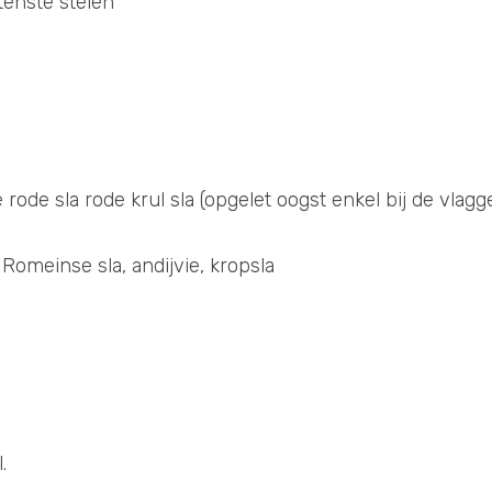
enste stelen
 rode sla rode krul sla (opgelet oogst enkel bij de vlagge
 Romeinse sla, andijvie, kropsla 
.