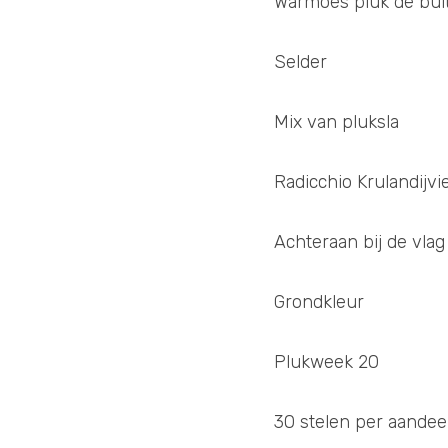
Warmoes pluk de buit
Selder 
Mix van pluksla
Radicchio Krulandijvie
Achteraan bij de vlag
Grondkleur  
Plukweek 20
30 stelen per aandeel