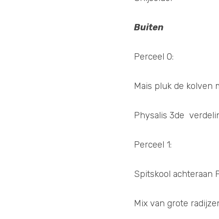
Buiten
Perceel 0: 
Mais pluk de kolven m
Physalis 3de  verdeli
Perceel 1:
Spitskool achteraan 
Mix van grote radijze